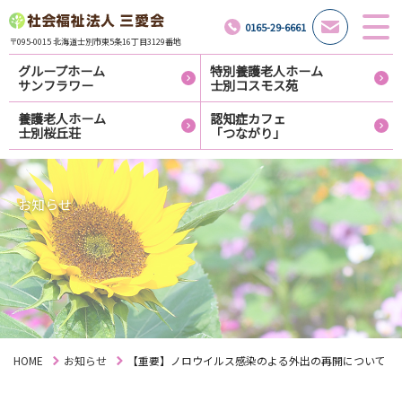
0165-29-6661
〒095-0015 北海道士別市東5条16丁目3129番地
グループホーム
特別養護老人ホーム
サンフラワー
士別コスモス苑
養護老人ホーム
認知症カフェ
士別桜丘荘
「つながり」
お知らせ
HOME
お知らせ
【重要】ノロウイルス感染のよる外出の再開について